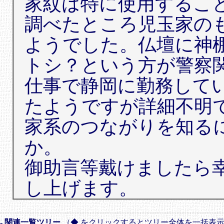
家紋は特に使用するこ
調べたところ児玉家の
ようでした。仏壇に神
トシ？という方が警察
仕事で静岡に勤務して
たようですが詳細不明
家系のつながりを知る
か。
御助言等戴けましたら
し上げます。
- 関連一覧ツリー
（◆ をクリックするとツリー全体を一括表