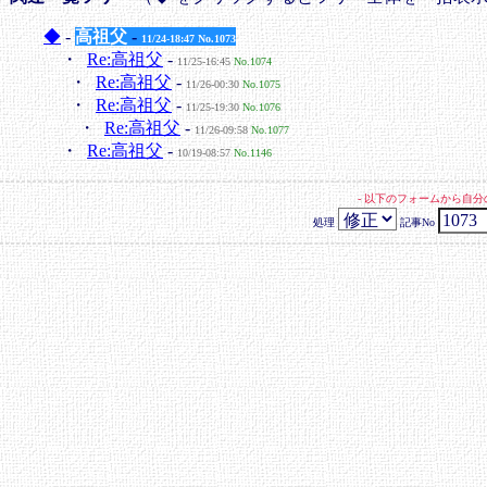
◆
-
高祖父
-
11/24-18:47
No.1073
・
Re:高祖父
-
11/25-16:45
No.1074
・
Re:高祖父
-
11/26-00:30
No.1075
・
Re:高祖父
-
11/25-19:30
No.1076
・
Re:高祖父
-
11/26-09:58
No.1077
・
Re:高祖父
-
10/19-08:57
No.1146
- 以下のフォームから自
処理
記事No