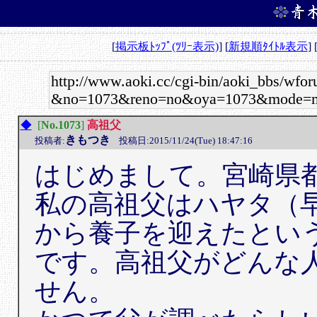
[
掲示板ﾄｯﾌﾟ(ﾂﾘｰ表示)
] [
新規順ﾀｲﾄﾙ表示
] 
高祖父
◆
[
No.1073
]
きもつき
投稿者:
投稿日:2015/11/24(Tue) 18:47:16
はじめまして。宮崎県
私の高祖父はハヤタ（
から養子を迎えたとい
です。高祖父がどんな
せん。