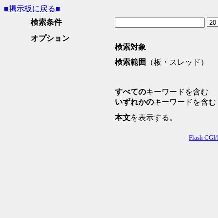
■掲示板に戻る■
検索条件
オプション
検索対象
検索範囲
（板・スレッド）
すべての
キーワードを含む
いずれかの
キーワードを含む
本文
を表示する。
-
Flash CGI/