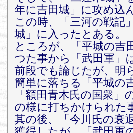
年に吉田城」に攻め込
この時、「三河の戦記
城」に入ったとある。
ところが、「平城の吉
つた事から「武田軍」
前段でも論じたが、明
簡単に落ちる「平城の
「額田青木氏の国衆」
の様に打ちかけられた
其の後、「今川氏の衰
獲得したが、「武田軍