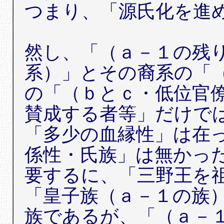
つまり、「源氏化を進
然し、「（ａ－１の残
系）」とその裔系の「
の「（ｂとｃ・低位官
賛成する者等」だけで
「多少の血縁性」は在
係性・氏族」は無かっ
要するに、「三野王を
「皇子族（ａ－１の族
族であるが、「（ａ－