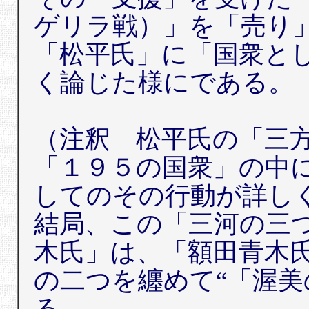
ゲリラ戦）」を「売り
「松平氏」に「国衆と
く論じた様にである。
（注釈 松平氏の「三
「１９５の国衆」の中
してのその行動が詳し
結局、この「三河の三
木氏」は、「額田青木
の二つを纏めて“「渥美
る。