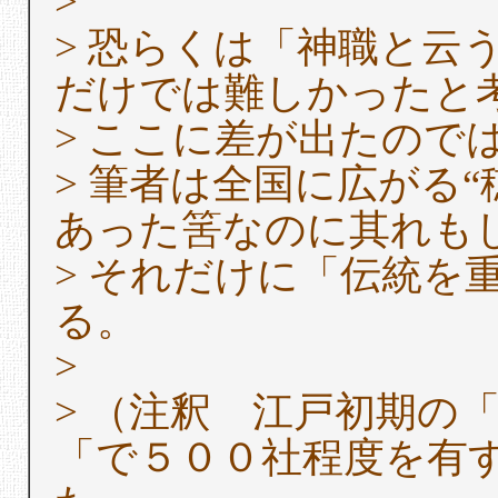
>
> 恐らくは「神職と云
だけでは難しかったと
> ここに差が出たので
> 筆者は全国に広がる
あった筈なのに其れも
> それだけに「伝統を
る。
>
> （注釈 江戸初期の
「で５００社程度を有