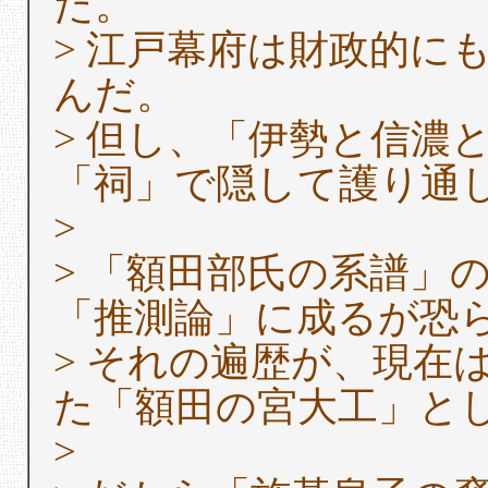
た。
> 江戸幕府は財政的に
んだ。
> 但し、「伊勢と信濃
「祠」で隠して護り通
>
> 「額田部氏の系譜」
「推測論」に成るが恐
> それの遍歴が、現在
た「額田の宮大工」と
>