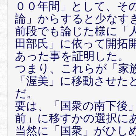
００年間」として、そ
論」からすると少なす
前段でも論じた様に「
田部氏」に依って開拓
あった事を証明した。
つまり、これらが「家
「渥美」に移動させた
だ。
要は、「国衆の南下後
前」に移すかの選択に
当然に「国衆」がひし