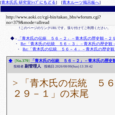
[
青木氏氏 研究室ﾄｯﾌﾟにもどる
] [
青木ルーツ掲示板へ
]
↑
このページのリンクURLです。張り付けてご利用ください。
◆ -
「青木氏の伝統 ５６－２」－青木氏の歴史観－２
・
Re:「青木氏の伝統 ５６－３」－青木氏の歴史観
・
Re:「青木氏の伝統 ５６－４」－青木氏の歴史
「青木氏の伝統 ５６－２」－青木氏の歴史
◆
[
No.379
]
副管理人
投稿者:
投稿日:2026/08/09(Sun) 13:39:42
> 「青木氏の伝統 ５
２９－１」の末尾