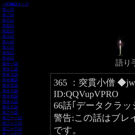
<-百物語トップ
第一話
第二話
第三話
第四話
第五話
第六話
第七話
第八話
第九話
第十話
語り手
第十一話
第十二話
第十三話
365 ：突貫小僧 ◆jwHBM
第十四話
第十五話
第十六話
ID:QQVupVPRO
第十七話
第十八話
66話｢データクラッ
第十九話
第二十話
警告:この話はブレ
第二十一話
第二十二話
です。
第二十三話
第二十四話